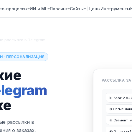
ес-процессы
ИИ и ML
Парсинг
Сайты
Цены
Инструменты
е рассылки в Telegram
И · ПЕРСОНАЛИЗАЦИЯ
кие
РАССЫЛКА З
elegram
📊 База: 2 84
ке
⚙️ Сегментац
🎯 Сегмент: к
ые рассылки в
ения о заказах,
📤 Отправка 