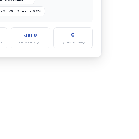
 98.7% · Отписок 0.3%
авто
0
ть
сегментация
ручного труда