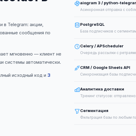
aiogram 3 / python-telegra
Асинхронная отправка с собл
в Telegram: акции,
PostgreSQL
База подписчиков с сегмента
рованные сообщения по
Celery / APScheduler
Очередь рассылки с ретраями
чает мгновенно — клиент не
ши системы автоматически.
CRM / Google Sheets API
Синхронизация базы подписч
олный исходный код и
3
Аналитика доставки
Трекинг статусов: отправлено
Сегментация
Фильтрация базы по любым п