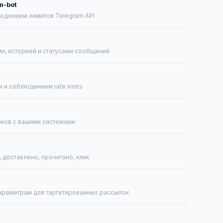
m-bot
юдением лимитов Telegram API
ми, историей и статусами сообщений
 и соблюдением rate limits
иков с вашими системами
, доставлено, прочитано, клик
араметрам для таргетированных рассылок