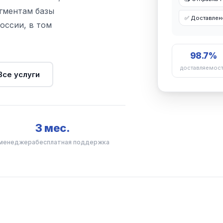
гментам базы
✅ Доставлено
оссии, в том
98.7%
доставляемос
Все услуги
3 мес.
 менеджера
бесплатная поддержка