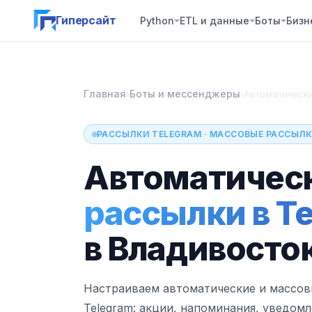
Гиперсайт
Python
ETL и данные
Боты
Бизн
Главная
Боты и мессенджеры
›
›
Автоматически
РАССЫЛКИ TELEGRAM · МАССОВЫЕ РАССЫЛК
Автоматичес
рассылки в T
в Владивосто
Настраиваем автоматические и массов
Telegram: акции, напоминания, уведомл