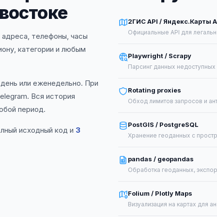
ивостоке
2ГИС API / Яндекс.Карты A
Официальные API для легаль
: адреса, телефоны, часы
гиону, категории и любым
Playwright / Scrapy
Парсинг данных недоступных 
 день или еженедельно. При
Rotating proxies
elegram. Вся история
Обход лимитов запросов и ан
юбой период.
PostGIS / PostgreSQL
олный исходный код и
3
Хранение геоданных с прост
pandas / geopandas
Обработка геоданных, экспор
Folium / Plotly Maps
Визуализация на картах для ан