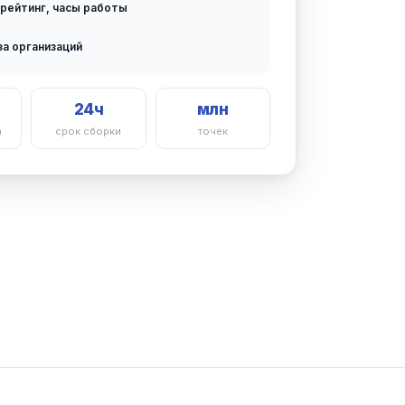
 рейтинг, часы работы
за организаций
24ч
млн
а
срок сборки
точек