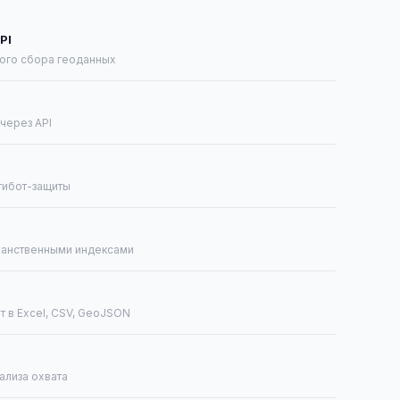
PI
ного сбора геоданных
через API
тибот-защиты
ранственными индексами
т в Excel, CSV, GeoJSON
ализа охвата