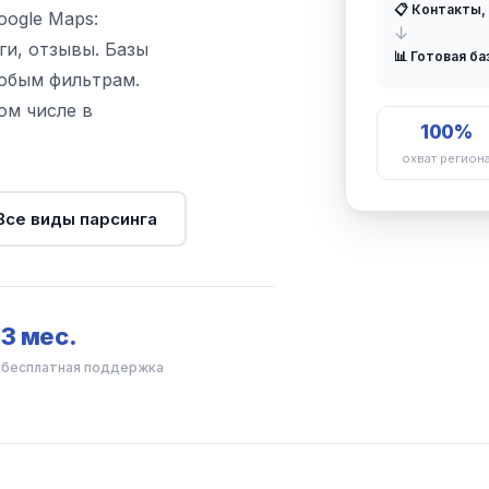
📋 Контакты,
oogle Maps:
↓
ги, отзывы. Базы
📊 Готовая ба
любым фильтрам.
ом числе в
100%
охват регион
Все виды парсинга
3 мес.
х
бесплатная поддержка