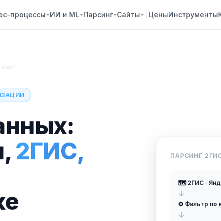
ес-процессы
ИИ и ML
Парсинг
Сайты
Цены
Инструменты
 карт
НИЗАЦИИ
анных:
ы,
2ГИС,
ПАРСИНГ 2ГИ
🗺️ 2ГИС · Ян
ке
↓
⚙️ Фильтр по 
↓