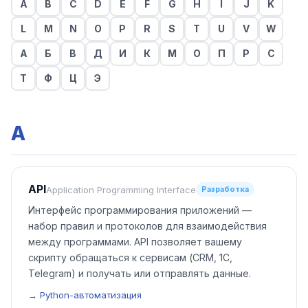
A
B
C
D
E
F
G
H
I
J
K
L
M
N
O
P
R
S
T
U
V
W
А
Б
В
Д
И
К
М
О
П
Р
С
Т
Ф
Ц
Э
A
API
Application Programming Interface
Разработка
Интерфейс программирования приложений —
набор правил и протоколов для взаимодействия
между программами. API позволяет вашему
скрипту обращаться к сервисам (CRM, 1С,
Telegram) и получать или отправлять данные.
→ Python-автоматизация