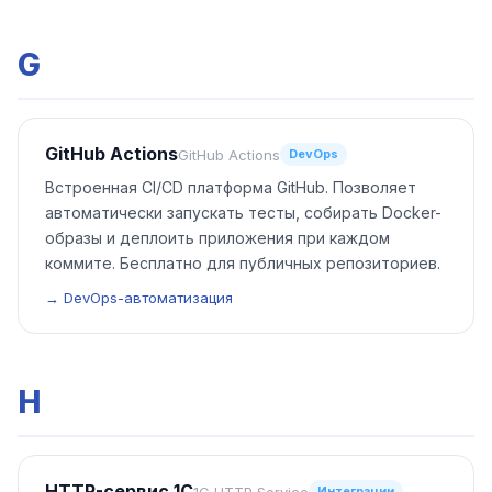
G
GitHub Actions
GitHub Actions
DevOps
Встроенная CI/CD платформа GitHub. Позволяет
автоматически запускать тесты, собирать Docker-
образы и деплоить приложения при каждом
коммите. Бесплатно для публичных репозиториев.
→ DevOps-автоматизация
H
HTTP-сервис 1С
1C HTTP Service
Интеграции